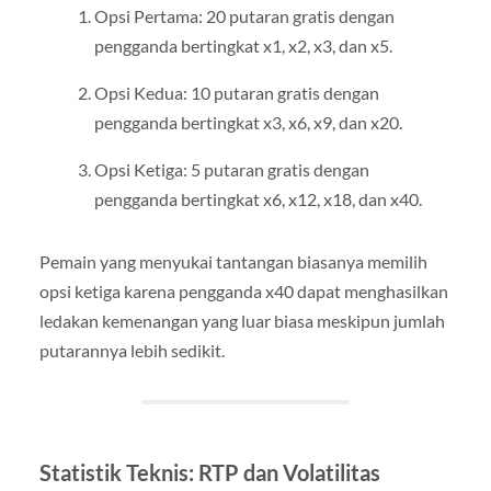
Opsi Pertama: 20 putaran gratis dengan
pengganda bertingkat x1, x2, x3, dan x5.
Opsi Kedua: 10 putaran gratis dengan
pengganda bertingkat x3, x6, x9, dan x20.
Opsi Ketiga: 5 putaran gratis dengan
pengganda bertingkat x6, x12, x18, dan x40.
Pemain yang menyukai tantangan biasanya memilih
opsi ketiga karena pengganda x40 dapat menghasilkan
ledakan kemenangan yang luar biasa meskipun jumlah
putarannya lebih sedikit.
Statistik Teknis: RTP dan Volatilitas