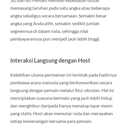
30, dan 40. Pemain memiliki kebebasan untuk
memasang taruhan pada satu angka atau beberapa
angka sekaligus secara bersamaan. Semakin besar
angka yang Anda pilih, semakin sedikit jumlah
segmennya di dalam roda, sehingga nilai
pembayarannya pun menjadi jauh lebih tinggi.
Interaksi Langsung dengan Host
Kelebihan utama permainan ini terletak pada hadirnya
pembawa acara manusia yang berkomunikasi secara
langsung dengan pemain melalui fitur obrolan. Hal ini
menciptakan suasana bermain yang jauh lebih hidup
dan menghibur daripada hanya menatap layar mesin
yang statis. Host akan memutar roda dan merayakan
setiap kemenangan bersama para pemain.