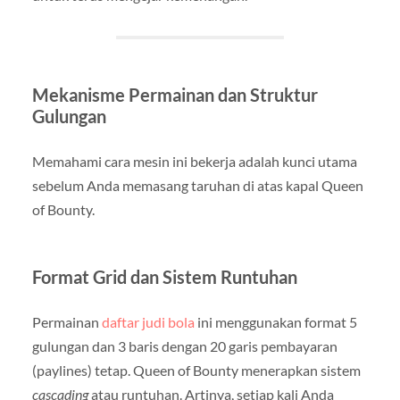
Mekanisme Permainan dan Struktur
Gulungan
Memahami cara mesin ini bekerja adalah kunci utama
sebelum Anda memasang taruhan di atas kapal Queen
of Bounty.
Format Grid dan Sistem Runtuhan
Permainan
daftar judi bola
ini menggunakan format 5
gulungan dan 3 baris dengan 20 garis pembayaran
(paylines) tetap. Queen of Bounty menerapkan sistem
cascading
atau runtuhan. Artinya, setiap kali Anda