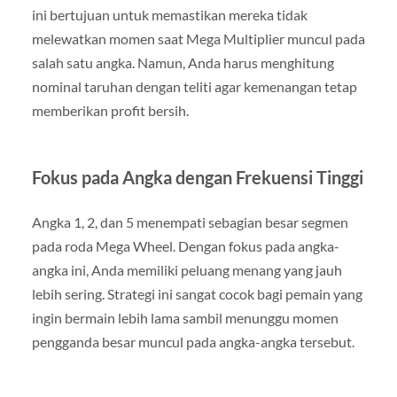
ini bertujuan untuk memastikan mereka tidak
melewatkan momen saat Mega Multiplier muncul pada
salah satu angka. Namun, Anda harus menghitung
nominal taruhan dengan teliti agar kemenangan tetap
memberikan profit bersih.
Fokus pada Angka dengan Frekuensi Tinggi
Angka 1, 2, dan 5 menempati sebagian besar segmen
pada roda Mega Wheel. Dengan fokus pada angka-
angka ini, Anda memiliki peluang menang yang jauh
lebih sering. Strategi ini sangat cocok bagi pemain yang
ingin bermain lebih lama sambil menunggu momen
pengganda besar muncul pada angka-angka tersebut.