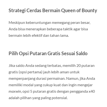
Strategi Cerdas Bermain Queen of Bounty
Meskipun keberuntungan memegang peran besar,
Anda bisa menerapkan beberapa taktik agar bisa
bermain lebih efektif dan tahan lama.
Pilih Opsi Putaran Gratis Sesuai Saldo
Jika saldo Anda sedang terbatas, memilih 20 putaran
gratis (opsi pertama) jauh lebih aman untuk
memperpanjang durasi permainan. Namun, jika Anda
memiliki modal yang cukup kuat dan ingin mengejar
maxwin
, opsi 5 putaran gratis dengan pengganda x40
adalah pilihan yang paling potensial.