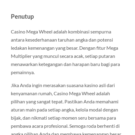
Penutup
Casino Mega Wheel adalah kombinasi sempurna
antara kesederhanaan taruhan angka dan potensi
ledakan kemenangan yang besar. Dengan fitur Mega
Multiplier yang muncul secara acak, setiap putaran
menawarkan ketegangan dan harapan baru bagi para
pemainnya.
Jika Anda ingin merasakan suasana kasino asli dari
kenyamanan rumah, Casino Mega Wheel adalah
pilihan yang sangat tepat. Pastikan Anda memahami
aturan main pada setiap angka, kelola modal dengan
bijak, dan nikmati setiap momen seru bersama para
pembawa acara profesional. Semoga roda berhenti di
angka pilihan Anda dan membawa kemenangan besar