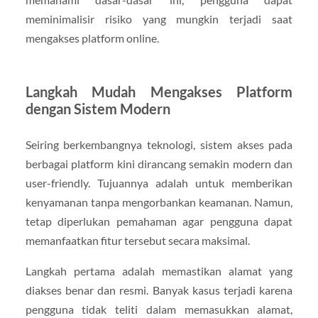
meminimalisir risiko yang mungkin terjadi saat
mengakses platform online.
Langkah Mudah Mengakses Platform
dengan Sistem Modern
Seiring berkembangnya teknologi, sistem akses pada
berbagai platform kini dirancang semakin modern dan
user-friendly. Tujuannya adalah untuk memberikan
kenyamanan tanpa mengorbankan keamanan. Namun,
tetap diperlukan pemahaman agar pengguna dapat
memanfaatkan fitur tersebut secara maksimal.
Langkah pertama adalah memastikan alamat yang
diakses benar dan resmi. Banyak kasus terjadi karena
pengguna tidak teliti dalam memasukkan alamat,