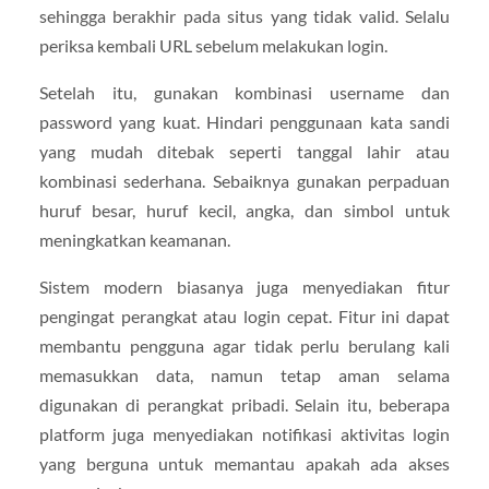
sehingga berakhir pada situs yang tidak valid. Selalu
periksa kembali URL sebelum melakukan login.
Setelah itu, gunakan kombinasi username dan
password yang kuat. Hindari penggunaan kata sandi
yang mudah ditebak seperti tanggal lahir atau
kombinasi sederhana. Sebaiknya gunakan perpaduan
huruf besar, huruf kecil, angka, dan simbol untuk
meningkatkan keamanan.
Sistem modern biasanya juga menyediakan fitur
pengingat perangkat atau login cepat. Fitur ini dapat
membantu pengguna agar tidak perlu berulang kali
memasukkan data, namun tetap aman selama
digunakan di perangkat pribadi. Selain itu, beberapa
platform juga menyediakan notifikasi aktivitas login
yang berguna untuk memantau apakah ada akses