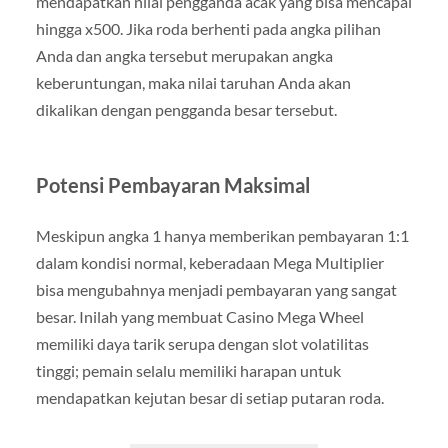
mendapatkan nilai pengganda acak yang bisa mencapai
hingga x500. Jika roda berhenti pada angka pilihan
Anda dan angka tersebut merupakan angka
keberuntungan, maka nilai taruhan Anda akan
dikalikan dengan pengganda besar tersebut.
Potensi Pembayaran Maksimal
Meskipun angka 1 hanya memberikan pembayaran 1:1
dalam kondisi normal, keberadaan Mega Multiplier
bisa mengubahnya menjadi pembayaran yang sangat
besar. Inilah yang membuat Casino Mega Wheel
memiliki daya tarik serupa dengan slot volatilitas
tinggi; pemain selalu memiliki harapan untuk
mendapatkan kejutan besar di setiap putaran roda.