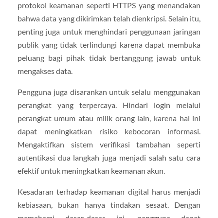
protokol keamanan seperti HTTPS yang menandakan
bahwa data yang dikirimkan telah dienkripsi. Selain itu,
penting juga untuk menghindari penggunaan jaringan
publik yang tidak terlindungi karena dapat membuka
peluang bagi pihak tidak bertanggung jawab untuk
mengakses data.
Pengguna juga disarankan untuk selalu menggunakan
perangkat yang terpercaya. Hindari login melalui
perangkat umum atau milik orang lain, karena hal ini
dapat meningkatkan risiko kebocoran informasi.
Mengaktifkan sistem verifikasi tambahan seperti
autentikasi dua langkah juga menjadi salah satu cara
efektif untuk meningkatkan keamanan akun.
Kesadaran terhadap keamanan digital harus menjadi
kebiasaan, bukan hanya tindakan sesaat. Dengan
memahami dasar-dasar ini, pengguna dapat