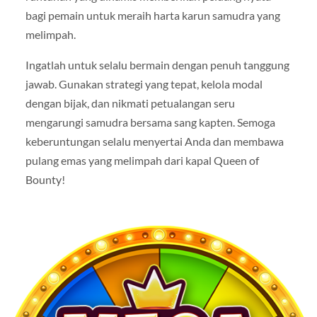
bagi pemain untuk meraih harta karun samudra yang
melimpah.
Ingatlah untuk selalu bermain dengan penuh tanggung
jawab. Gunakan strategi yang tepat, kelola modal
dengan bijak, dan nikmati petualangan seru
mengarungi samudra bersama sang kapten. Semoga
keberuntungan selalu menyertai Anda dan membawa
pulang emas yang melimpah dari kapal Queen of
Bounty!