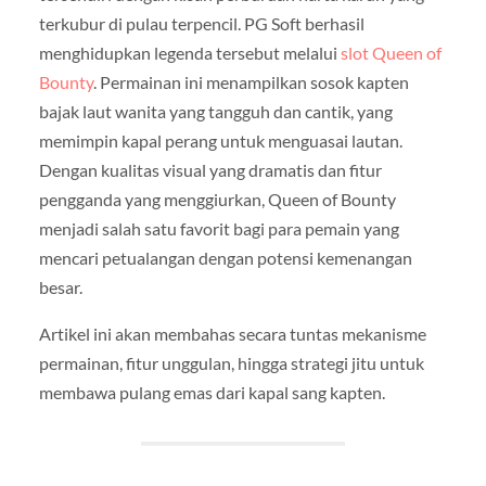
terkubur di pulau terpencil. PG Soft berhasil
menghidupkan legenda tersebut melalui
slot Queen of
Bounty
. Permainan ini menampilkan sosok kapten
bajak laut wanita yang tangguh dan cantik, yang
memimpin kapal perang untuk menguasai lautan.
Dengan kualitas visual yang dramatis dan fitur
pengganda yang menggiurkan, Queen of Bounty
menjadi salah satu favorit bagi para pemain yang
mencari petualangan dengan potensi kemenangan
besar.
Artikel ini akan membahas secara tuntas mekanisme
permainan, fitur unggulan, hingga strategi jitu untuk
membawa pulang emas dari kapal sang kapten.