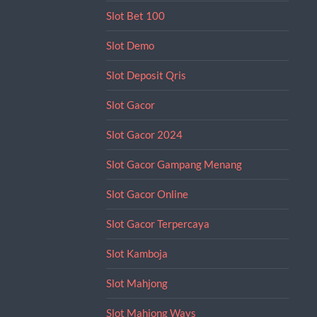
Slot Bet 100
Slot Demo
Slot Deposit Qris
Slot Gacor
Slot Gacor 2024
Slot Gacor Gampang Menang
Slot Gacor Online
Slot Gacor Terpercaya
Slot Kamboja
Slot Mahjong
Slot Mahjong Ways