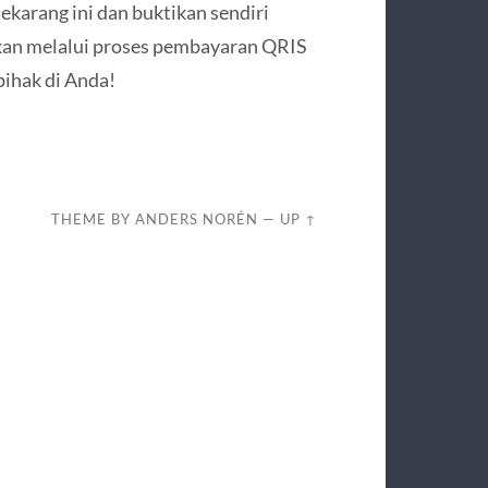
ekarang ini dan buktikan sendiri
kan melalui proses pembayaran QRIS
pihak di Anda!
THEME BY
ANDERS NORÉN
—
UP ↑