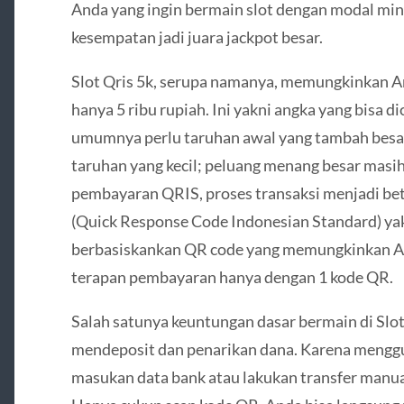
Anda yang ingin bermain slot dengan modal mi
kesempatan jadi juara jackpot besar.
Slot Qris 5k, serupa namanya, memungkinkan 
hanya 5 ribu rupiah. Ini yakni angka yang bisa di
umumnya perlu taruhan awal yang tambah besar
taruhan yang kecil; peluang menang besar masih
pembayaran QRIS, proses transaksi menjadi be
(Quick Response Code Indonesian Standard) ya
berbasiskankan QR code yang memungkinkan An
terapan pembayaran hanya dengan 1 kode QR.
Salah satunya keuntungan dasar bermain di Slot
mendeposit dan penarikan dana. Karena menggu
masukan data bank atau lakukan transfer manu