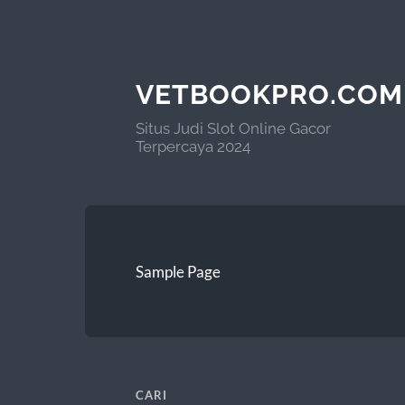
VETBOOKPRO.COM
Situs Judi Slot Online Gacor
Terpercaya 2024
Sample Page
CARI