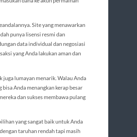
 masukan dana ke akun permainan
 keandalannya. Site yang menawarkan
ah punya lisensi resmi dan
ngan data individual dan negosiasi
nsaksi yang Anda lakukan aman dan
s 5k juga lumayan menarik. Walau Anda
ng bisa Anda menangkan kerap besar
i mereka dan sukses membawa pulang
pilihan yang sangat baik untuk Anda
 dengan taruhan rendah tapi masih