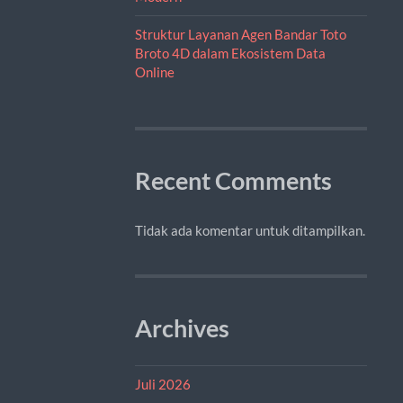
Struktur Layanan Agen Bandar Toto
Broto 4D dalam Ekosistem Data
Online
Recent Comments
Tidak ada komentar untuk ditampilkan.
Archives
Juli 2026