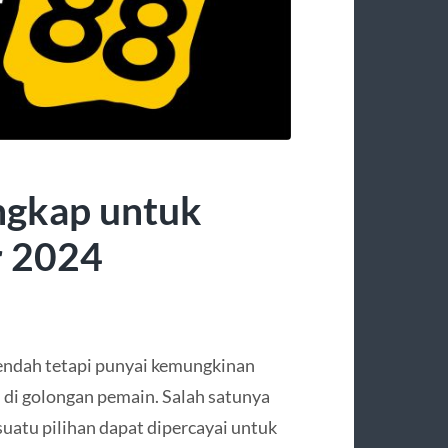
ngkap untuk
r 2024
 rendah tetapi punyai kemungkinan
 di golongan pemain. Salah satunya
esuatu pilihan dapat dipercayai untuk