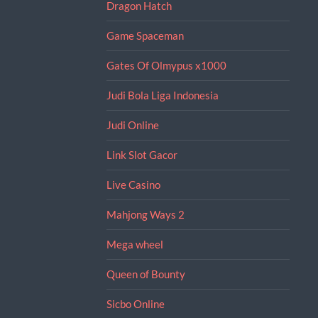
Dragon Hatch
Game Spaceman
Gates Of Olmypus x1000
Judi Bola Liga Indonesia
Judi Online
Link Slot Gacor
Live Casino
Mahjong Ways 2
Mega wheel
Queen of Bounty
Sicbo Online