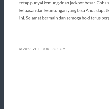
tetap punyai kemungkinan jackpot besar. Coba s
keluasan dan keuntungan yang bisa Anda dapat
ini. Selamat bermain dan semoga hoki terus ber
© 2026
VETBOOKPRO.COM