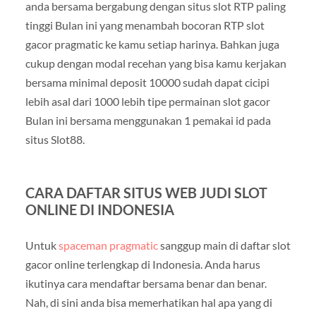
anda bersama bergabung dengan situs slot RTP paling
tinggi Bulan ini yang menambah bocoran RTP slot
gacor pragmatic ke kamu setiap harinya. Bahkan juga
cukup dengan modal recehan yang bisa kamu kerjakan
bersama minimal deposit 10000 sudah dapat cicipi
lebih asal dari 1000 lebih tipe permainan slot gacor
Bulan ini bersama menggunakan 1 pemakai id pada
situs Slot88.
CARA DAFTAR SITUS WEB JUDI SLOT
ONLINE DI INDONESIA
Untuk
spaceman pragmatic
sanggup main di daftar slot
gacor online terlengkap di Indonesia. Anda harus
ikutinya cara mendaftar bersama benar dan benar.
Nah, di sini anda bisa memerhatikan hal apa yang di