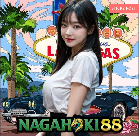
STICKY POST