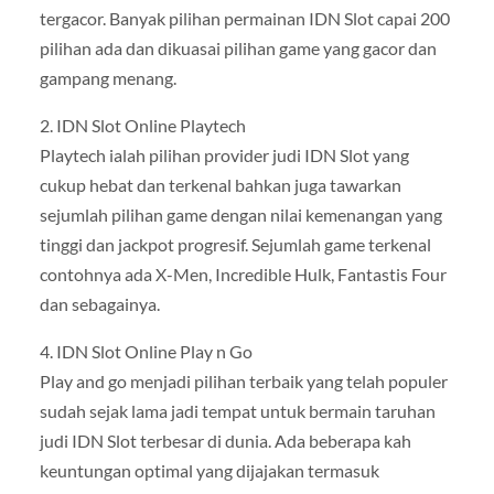
tergacor. Banyak pilihan permainan IDN Slot capai 200
pilihan ada dan dikuasai pilihan game yang gacor dan
gampang menang.
2. IDN Slot Online Playtech
Playtech ialah pilihan provider judi IDN Slot yang
cukup hebat dan terkenal bahkan juga tawarkan
sejumlah pilihan game dengan nilai kemenangan yang
tinggi dan jackpot progresif. Sejumlah game terkenal
contohnya ada X-Men, Incredible Hulk, Fantastis Four
dan sebagainya.
4. IDN Slot Online Play n Go
Play and go menjadi pilihan terbaik yang telah populer
sudah sejak lama jadi tempat untuk bermain taruhan
judi IDN Slot terbesar di dunia. Ada beberapa kah
keuntungan optimal yang dijajakan termasuk