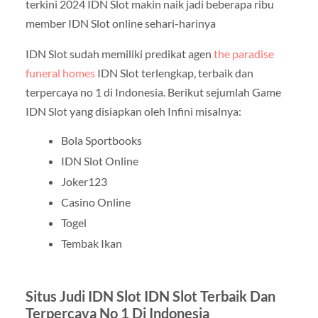
terkini 2024 IDN Slot makin naik jadi beberapa ribu
member IDN Slot online sehari-harinya
IDN Slot sudah memiliki predikat agen
the paradise
funeral homes
IDN Slot terlengkap, terbaik dan
terpercaya no 1 di Indonesia. Berikut sejumlah Game
IDN Slot yang disiapkan oleh Infini misalnya:
Bola Sportbooks
IDN Slot Online
Joker123
Casino Online
Togel
Tembak Ikan
Situs Judi IDN Slot IDN Slot Terbaik Dan
Terpercaya No 1 Di Indonesia