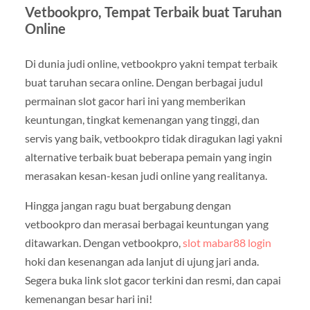
Vetbookpro, Tempat Terbaik buat Taruhan
Online
Di dunia judi online, vetbookpro yakni tempat terbaik
buat taruhan secara online. Dengan berbagai judul
permainan slot gacor hari ini yang memberikan
keuntungan, tingkat kemenangan yang tinggi, dan
servis yang baik, vetbookpro tidak diragukan lagi yakni
alternative terbaik buat beberapa pemain yang ingin
merasakan kesan-kesan judi online yang realitanya.
Hingga jangan ragu buat bergabung dengan
vetbookpro dan merasai berbagai keuntungan yang
ditawarkan. Dengan vetbookpro,
slot mabar88 login
hoki dan kesenangan ada lanjut di ujung jari anda.
Segera buka link slot gacor terkini dan resmi, dan capai
kemenangan besar hari ini!