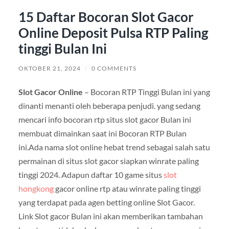
15 Daftar Bocoran Slot Gacor
Online Deposit Pulsa RTP Paling
tinggi Bulan Ini
OKTOBER 21, 2024
/
0 COMMENTS
Slot Gacor Online
– Bocoran RTP Tinggi Bulan ini yang
dinanti menanti oleh beberapa penjudi. yang sedang
mencari info bocoran rtp situs slot gacor Bulan ini
membuat dimainkan saat ini Bocoran RTP Bulan
ini.Ada nama slot online hebat trend sebagai salah satu
permainan di situs slot gacor siapkan winrate paling
tinggi 2024. Adapun daftar 10 game situs
slot
hongkong
gacor online rtp atau winrate paling tinggi
yang terdapat pada agen betting online Slot Gacor.
Link Slot gacor Bulan ini akan memberikan tambahan