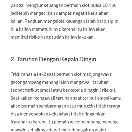
pandai mengtur keuangan bermain slot pulsa 10 ribu
jadi lebih mengecilkan dampak negatif kekalahan
kalian. Panduan mengelola keuangan ialah hal disiplin
bila kalian mematuhi nya karena itu kalian akan
memikul risiko yang sudah kalian lakukan.
2. Taruhan Dengan Kepala Dingin
Trick rahasia ke-2 saat bermain slot mahjong ways
gacor gampang menang ialah mengawali taruhan
tanpat terikut emosi atau berkepala dinggin ( rileks ).
Saat kalian mengawali taruhan saat terikut emosi kamu
akan bermain sembarangan atau mungkin tidak terang
bisa menyebabkan kekalahan tidak diingginkan.
Karena itu karena itu pemain gacor gampang menang
maxwin sebaiknya dapat meredam gairah waktu