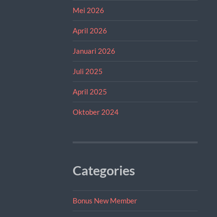
Mei 2026
April 2026
Januari 2026
Juli 2025
April 2025
Oktober 2024
Categories
Bonus New Member