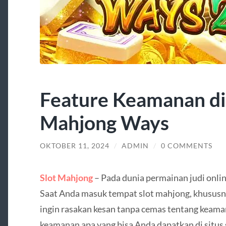
Feature Keamanan di 
Mahjong Ways
OKTOBER 11, 2024
/
ADMIN
/
0 COMMENTS
Slot Mahjong
– Pada dunia permainan judi onlin
Saat Anda masuk tempat slot mahjong, khususn
ingin rasakan kesan tanpa cemas tentang keaman
keamanan apa yang bisa Anda dapatkan di situs 