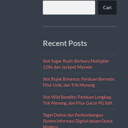
Cari
Recent Posts
Slot Sugar Rush: Berburu Multiplier
128x dan Jackpot Maxwin
Slot Rujak Bonanza: Panduan Bermain,
Fitur Unik, dan Trik Menang
Slot Wild Bandito: Panduan Lengkap,
Trik Menang, dan Fitur Gacor PG Soft
Togel Online dan Perkembangan
Sistem Informasi Digital dalam Dunia
Modern