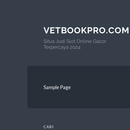
VETBOOKPRO.COM
Situs Judi Slot Online Gacor
Terpercaya 2024
Sample Page
CARI