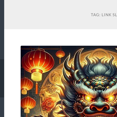
TAG:
LINK S