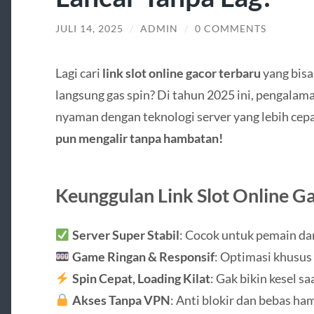
JULI 14, 2025
/
ADMIN
/
0 COMMENTS
Lagi cari
link slot online gacor terbaru
yang bisa
langsung gas spin? Di tahun 2025 ini, pengalam
nyaman dengan teknologi server yang lebih cepa
pun mengalir tanpa hambatan!
Keunggulan Link Slot Online Ga
Server Super Stabil
: Cocok untuk pemain da
Game Ringan & Responsif
: Optimasi khusus
Spin Cepat, Loading Kilat
: Gak bikin kesel s
Akses Tanpa VPN
: Anti blokir dan bebas h