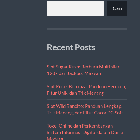
Cari
Recent Posts
Slot Sugar Rush: Berburu Multiplier
128x dan Jackpot Maxwin
Slot Rujak Bonanza: Panduan Bermain,
Fitur Unik, dan Trik Menang
Slot Wild Bandito: Panduan Lengkap,
Trik Menang, dan Fitur Gacor PG Soft
Togel Online dan Perkembangan
Sistem Informasi Digital dalam Dunia
Modern