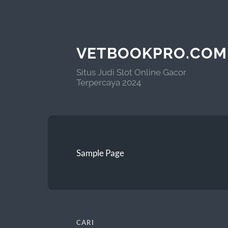
VETBOOKPRO.COM
Situs Judi Slot Online Gacor
Terpercaya 2024
Sample Page
CARI