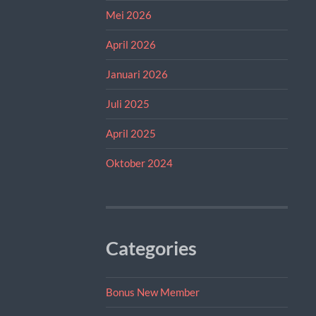
Mei 2026
April 2026
Januari 2026
Juli 2025
April 2025
Oktober 2024
Categories
Bonus New Member