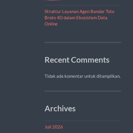
Struktur Layanan Agen Bandar Toto
Broto 4D dalam Ekosistem Data
Online
Recent Comments
Tidak ada komentar untuk ditampilkan.
Archives
Juli 2026