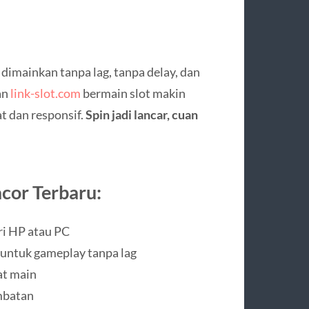
 dimainkan tanpa lag, tanpa delay, dan
an
link-slot.com
bermain slot makin
t dan responsif.
Spin jadi lancar, cuan
cor Terbaru:
ri HP atau PC
 untuk gameplay tanpa lag
aat main
ambatan