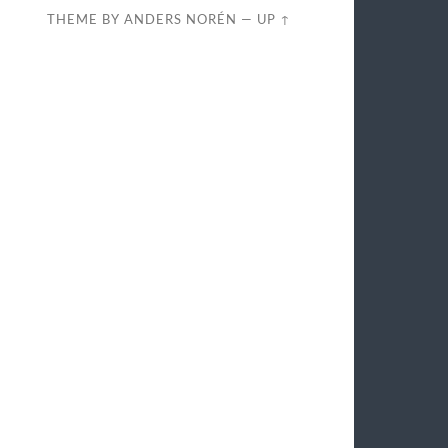
THEME BY
ANDERS NORÉN
—
UP ↑