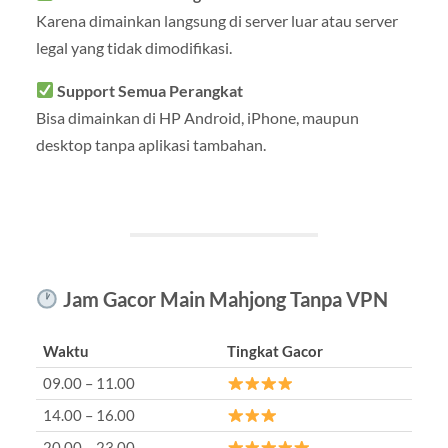
Karena dimainkan langsung di server luar atau server
legal yang tidak dimodifikasi.
Support Semua Perangkat
Bisa dimainkan di HP Android, iPhone, maupun
desktop tanpa aplikasi tambahan.
Jam Gacor Main Mahjong Tanpa VPN
Waktu
Tingkat Gacor
09.00 – 11.00
14.00 – 16.00
20.00 – 23.00