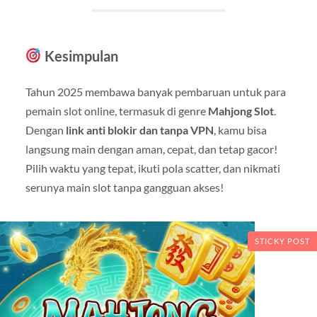
Kesimpulan
Tahun 2025 membawa banyak pembaruan untuk para
pemain slot online, termasuk di genre
Mahjong Slot
.
Dengan
link anti blokir dan tanpa VPN
, kamu bisa
langsung main dengan aman, cepat, dan tetap gacor!
Pilih waktu yang tepat, ikuti pola scatter, dan nikmati
serunya main slot tanpa gangguan akses!
STICKY POST