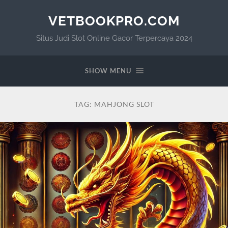
VETBOOKPRO.COM
Situs Judi Slot Online Gacor Terpercaya 2024
SHOW MENU
TAG:
MAHJONG SLOT