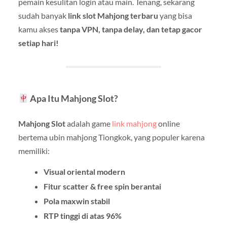
pemain kesulitan login atau main. Tenang, sekarang
sudah banyak
link slot Mahjong terbaru
yang bisa
kamu akses
tanpa VPN, tanpa delay, dan tetap gacor
setiap hari!
Apa Itu Mahjong Slot?
Mahjong Slot
adalah game
link mahjong
online
bertema ubin mahjong Tiongkok, yang populer karena
memiliki:
Visual oriental modern
Fitur scatter & free spin berantai
Pola maxwin stabil
RTP tinggi di atas 96%