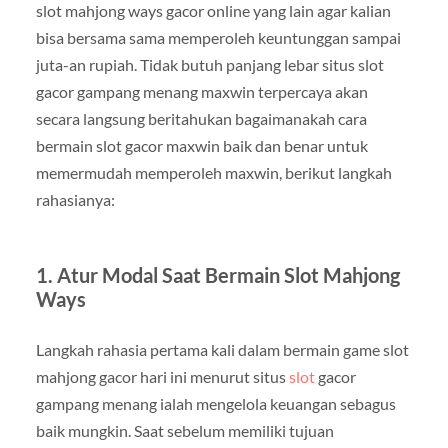
slot mahjong ways gacor online yang lain agar kalian
bisa bersama sama memperoleh keuntunggan sampai
juta-an rupiah. Tidak butuh panjang lebar situs slot
gacor gampang menang maxwin terpercaya akan
secara langsung beritahukan bagaimanakah cara
bermain slot gacor maxwin baik dan benar untuk
memermudah memperoleh maxwin, berikut langkah
rahasianya:
1. Atur Modal Saat Bermain Slot Mahjong
Ways
Langkah rahasia pertama kali dalam bermain game slot
mahjong gacor hari ini menurut situs
slot
gacor
gampang menang ialah mengelola keuangan sebagus
baik mungkin. Saat sebelum memiliki tujuan