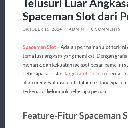
Telusuri Luar Angka
Spaceman Slot dari P
OKTOBER 15, 2024
/
ADMIN
/
0 COMMENTS
Spaceman Slot
– Adalah permainan slot terkini
tema luar angkasa yang memikat. Dengan grafis
menarik, dan kekuatan jackpot besar, game ini s
beberapa fans slot.
kogistatehub.com
eternal co
akan mengevaluasi lebih dalam tentang Space
terkenal di kelompok beberapa pemain.
Feature-Fitur Spaceman S