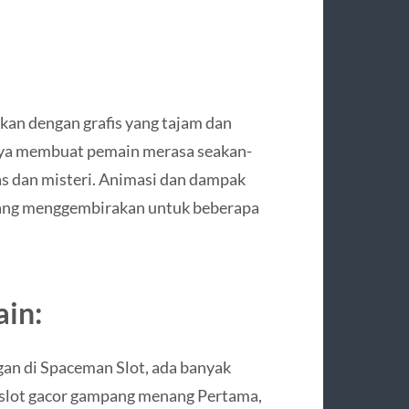
an dengan grafis yang tajam dan
nya membuat pemain merasa seakan-
as dan misteri. Animasi dan dampak
yang menggembirakan untuk beberapa
in:
an di Spaceman Slot, ada banyak
 slot gacor gampang menang Pertama,