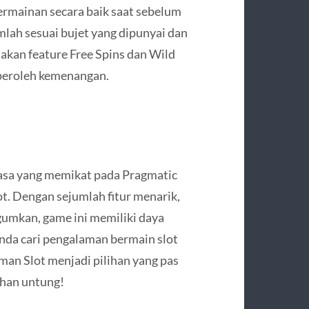
ermainan secara baik saat sebelum
lah sesuai bujet yang dipunyai dan
nakan feature Free Spins dan Wild
peroleh kemenangan.
kasa yang memikat pada Pragmatic
ot. Dengan sejumlah fitur menarik,
gumkan, game ini memiliki daya
nda cari pengalaman bermain slot
an Slot menjadi pilihan yang pas
han untung!