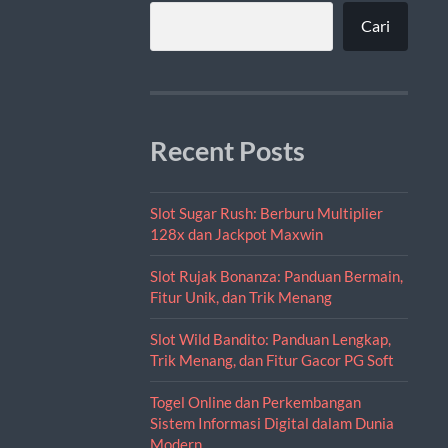
Cari
Recent Posts
Slot Sugar Rush: Berburu Multiplier
128x dan Jackpot Maxwin
Slot Rujak Bonanza: Panduan Bermain,
Fitur Unik, dan Trik Menang
Slot Wild Bandito: Panduan Lengkap,
Trik Menang, dan Fitur Gacor PG Soft
Togel Online dan Perkembangan
Sistem Informasi Digital dalam Dunia
Modern