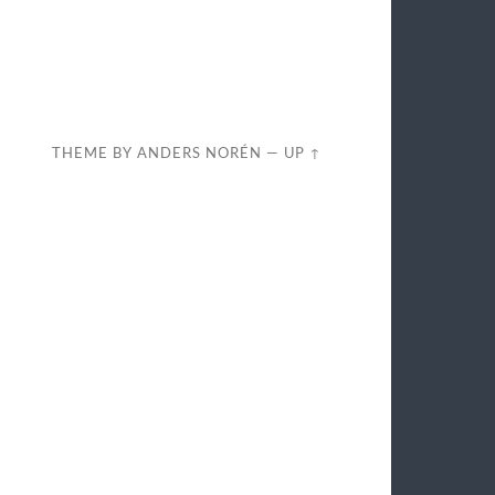
THEME BY
ANDERS NORÉN
—
UP ↑