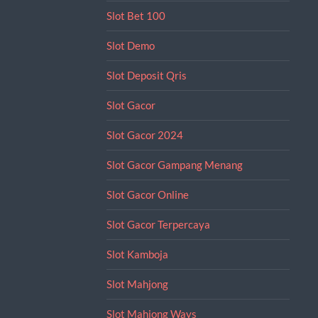
Slot Bet 100
Slot Demo
Slot Deposit Qris
Slot Gacor
Slot Gacor 2024
Slot Gacor Gampang Menang
Slot Gacor Online
Slot Gacor Terpercaya
Slot Kamboja
Slot Mahjong
Slot Mahjong Ways