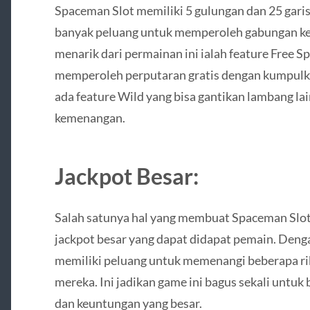
Spaceman Slot memiliki 5 gulungan dan 25 gar
banyak peluang untuk memperoleh gabungan ke
menarik dari permainan ini ialah feature Free S
memperoleh perputaran gratis dengan kumpulka
ada feature Wild yang bisa gantikan lambang 
kemenangan.
Jackpot Besar:
Salah satunya hal yang membuat Spaceman Slot
jackpot besar yang dapat didapat pemain. Den
memiliki peluang untuk memenangi beberapa ribu
mereka. Ini jadikan game ini bagus sekali untu
dan keuntungan yang besar.