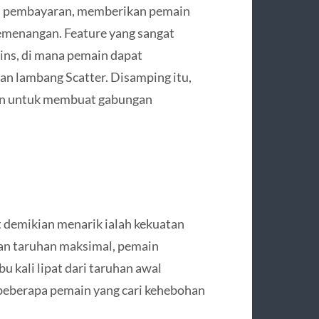
is pembayaran, memberikan pemain
menangan. Feature yang sangat
pins, di mana pemain dapat
n lambang Scatter. Disamping itu,
lain untuk membuat gabungan
 demikian menarik ialah kekuatan
gan taruhan maksimal, pemain
 kali lipat dari taruhan awal
k beberapa pemain yang cari kehebohan